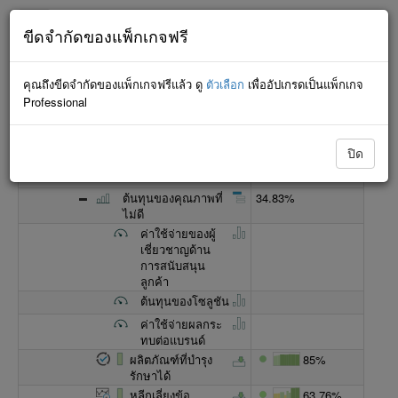
ขีดจำกัดของแพ็กเกจฟรี
แบบมินิมัลลิสต์
คุณถึงขีดจำกัดของแพ็กเกจฟรีแล้ว ดู
ตัวเลือก
เพื่ออัปเกรดเป็นแพ็กเกจ
ชื่อ
ความคืบหน้า
Professional
สกอร์การ์ดคุณภาพ (สกอร์
52.31%
การ์ดสาธิต)
มุมมองด้านการเงิน
34.83%
ปิด
การเติบโตอย่างยั่งยืน
34.83%
ต้นทุนของคุณภาพที่
34.83%
ไม่ดี
ค่าใช้จ่ายของผู้
เชี่ยวชาญด้าน
การสนับสนุน
ลูกค้า
ต้นทุนของโซลูชัน
ค่าใช้จ่ายผลกระ
ทบต่อแบรนด์
ผลิตภัณฑ์ที่บำรุง
85%
รักษาได้
หลีกเลี่ยงข้อ
63.76%