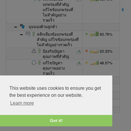
บกพร่องที่สำคัญ
แก้ไขข้อบกพร่องที่
ไม่สำคัญอย่าง
รวดเร็ว
มุมมองด้านลูกค้า
หลีกเลี่ยงข้อบกพร่องที่
63.76%
สำคัญ แก้ไขข้อบกพร่องที่
ไม่สำคัญอย่างรวดเร็ว
ป้องกันปัญหา
23.33%
คุณภาพที่สำคัญ
แก้ไขปัญหา
48.57%
คุณภาพอย่าง
รวดเร็ว
ดัชนีความซับซ้อน
63.71%
เวลาที่มากเกินไป
59%
This website uses cookies to ensure you get
ตัวเลือกที่มากเกินไป
70%
the best experience on our website.
อัตราการรักษาลูกค้า, %
83.53%
Learn more
จำนวนข้อร้องเรียนต่อ
44%
ช่วงเวลา
Got it!
วิเคราะห์ความเสี่ยงด้าน
ความปลอดภัยทาง