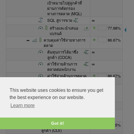
เป้าหมายไปสู่ลูกค้าที่
ผ่านการคัดกรอง
ทางการตลาด (MQL)
SQL สู่การขาย
∞
สร้างและนำเสนอ
77.68%
แบรนด์
ควบคุมค่าใช้จ่ายทางการ
86.67%
ตลาด
ต้นทุนการได้มาซึ่ง
∞
ลูกค้า (COCA)
ค่าใช้จ่ายด้านการ
∞
ตลาดต่อพนักงาน
ค่าใช้จ่ายด้านการตลาด
86.67%
เป็นเปอร์เซ็นต์ของรายได้
ผลตอบแทนการลงทุน
∞
This website uses cookies to ensure you get
โดยช่องทางการ
the best experience on our website.
ตลาด
การลงทุนในช่องทาง
∞
Learn more
รายได้ที่เกิดจากช่อง
∞
ทาง
Got it!
มูลค่าตลอดช่วงชีวิตของ
82.35%
ลูกค้า (CLV)