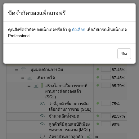
กำลังพยายามเชื่อมต่อ... จะไม่มีการบันทึกการเปลี่ยนแปลงจนกว่า
ขีดจำกัดของแพ็กเกจฟรี
จะเชื่อมต่อใหม่สำเร็จ
คุณถึงขีดจำกัดของแพ็กเกจฟรีแล้ว ดู
ตัวเลือก
เพื่ออัปเกรดเป็นแพ็กเกจ
Professional
แบบมินิมัลลิสต์
ปิด
ชื่อ
ความคืบหน้า
สกอร์การ์ดด้านการตลาด
84.21%
มุมมองด้านการเงิน
87.45%
เพิ่มรายได้
87.45%
สร้างโอกาสในการขายที่
85.79%
ผ่านการคัดกรองแล้ว
(SQL)
ว่าที่ลูกค้าที่ผ่านการคัด
75%
เลือกด้านการขาย (SQL)
จำนวนลีดทั้งหมด
92.37%
ลูกค้าที่มีคุณสมบัติเพียง
90%
พอทางการตลาด (MQL)
อัตราส่วนจากลูกค้า
∞