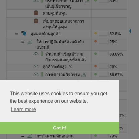
บริษัทได้รับการมองว่า
80%
เป็นผู้เชี่ยวชาญ
ควบคุมต้นทุน
เพิ่มผลตอบแทนจากการ
ลงทุนให้สูงสุด
มุมมองด้านลูกค้า
52.5%
ให้การปฏิสัมพันธ์ส่วนตัวกับ
25%
แบรนด์
จำนวนคำเชิญเข้าร่วม
88.89%
กิจกรรมและบูธที่ส่งแล้ว
ลูกค้าระดับสูง, %
25%
การเข้าร่วมกิจกรรม
86.67%
บริษัทได้รับการมองว่าเป็นผู้
80%
เชี่ยวชาญ
This website uses cookies to ensure you get
การรับรู้แบรนด์, %
80%
the best experience on our website.
จัดความสอดคล้องกับ
สกอร์การ์ดการตลาด
Learn more
การดำเนินการหลัง
116.67%
เหตุการณ์
กระบวนการภายใน
94.11%
Got it!
การวิเคราะห์ก่อนงาน
79%