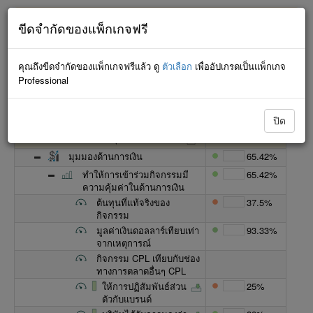
กำลังพยายามเชื่อมต่อ... จะไม่มีการบันทึกการเปลี่ยนแปลงจนกว่า
ขีดจำกัดของแพ็กเกจฟรี
จะเชื่อมต่อใหม่สำเร็จ
คุณถึงขีดจำกัดของแพ็กเกจฟรีแล้ว ดู
ตัวเลือก
เพื่ออัปเกรดเป็นแพ็กเกจ
Professional
แบบมินิมัลลิสต์
ปิด
ชื่อ
ความคืบหน้า
สกอร์การ์ดกลยุทธ์งานกิจกรรม
72.53%
มุมมองด้านการเงิน
65.42%
ทำให้การเข้าร่วมกิจกรรมมี
65.42%
ความคุ้มค่าในด้านการเงิน
ต้นทุนที่แท้จริงของ
37.5%
กิจกรรม
มูลค่าเงินดอลลาร์เทียบเท่า
93.33%
จากเหตุการณ์
กิจกรรม CPL เทียบกับช่อง
ทางการตลาดอื่นๆ CPL
ให้การปฏิสัมพันธ์ส่วน
25%
ตัวกับแบรนด์