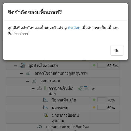
กำลังพยายามเชื่อมต่อ... จะไม่มีการบันทึกการเปลี่ยนแปลงจนกว่า
ขีดจำกัดของแพ็กเกจฟรี
จะเชื่อมต่อใหม่สำเร็จ
คุณถึงขีดจำกัดของแพ็กเกจฟรีแล้ว ดู
ตัวเลือก
เพื่ออัปเกรดเป็นแพ็กเกจ
Professional
แบบมินิมัลลิสต์
ปิด
ชื่อ
ความคืบหน้า
การจัดการสุขภาพองค์กร
62.5%
ผู้มีส่วนได้ส่วนเสีย
62.5%
ลดค่าใช้จ่ายด้านการดูแลสุขภาพ
ลดการเคลม
การบาดเจ็บเล็ก
∞
น้อย
โอกาสที่จะเกิด
70%
ผลกระทบ
60%
มาตรการป้องกัน
สุขภาพ
การลดลงของการเรียกร้อง