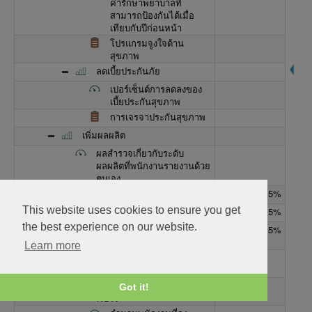
ค่ารักษาพยาบาลที่
สามารถป้องกันได้เมื่อ
เทียบกับปีก่อนหน้า
โปรแกรมจูงใจด้าน
สุขภาพ
ลดเบี้ยประกันภัย
เปอร์เซ็นต์การลดลงของ
เบี้ยประกันสุขภาพ
การเจรจาประกันสุขภาพ
เพิ่มผลผลิต
ผลสำรวจเกี่ยวกับระดับ
ผลผลิตที่พนักงานรายงานด้วย
ตนเอง
ลดการขาดงาน
62.5%
This website uses cookies to ensure you get
การใช้ลาป่วย
62.5%
the best experience on our website.
จำนวนวันลาป่วยโดย
62.5%
เฉลี่ยต่อพนักงานหนึ่งคน
Learn more
นโยบายการลาป่วยที่
ครอบคลุม
การขาดงานเนื่องจากโรค
Got it!
เรื้อรัง